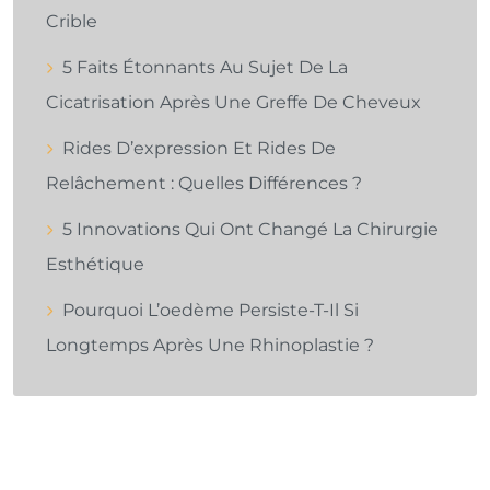
Crible
5 Faits Étonnants Au Sujet De La
Cicatrisation Après Une Greffe De Cheveux
Rides D’expression Et Rides De
Relâchement : Quelles Différences ?
5 Innovations Qui Ont Changé La Chirurgie
Esthétique
Pourquoi L’oedème Persiste-T-Il Si
Longtemps Après Une Rhinoplastie ?