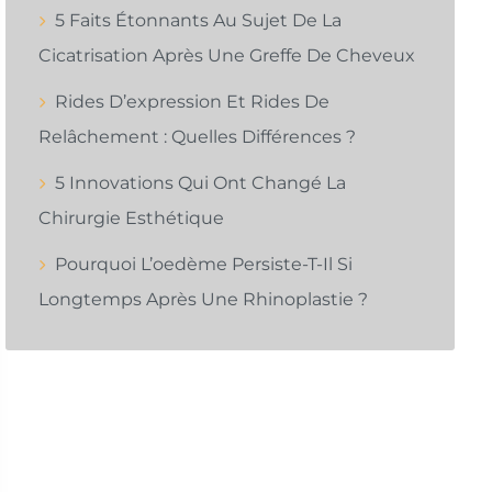
5 Faits Étonnants Au Sujet De La
Cicatrisation Après Une Greffe De Cheveux
Rides D’expression Et Rides De
Relâchement : Quelles Différences ?
5 Innovations Qui Ont Changé La
Chirurgie Esthétique
Pourquoi L’oedème Persiste-T-Il Si
Longtemps Après Une Rhinoplastie ?