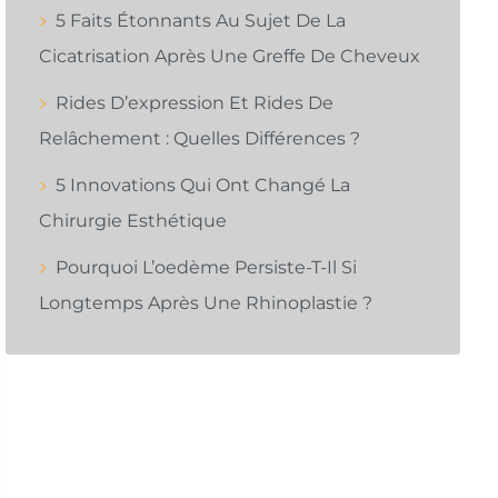
5 Faits Étonnants Au Sujet De La
Cicatrisation Après Une Greffe De Cheveux
Rides D’expression Et Rides De
Relâchement : Quelles Différences ?
5 Innovations Qui Ont Changé La
Chirurgie Esthétique
Pourquoi L’oedème Persiste-T-Il Si
Longtemps Après Une Rhinoplastie ?