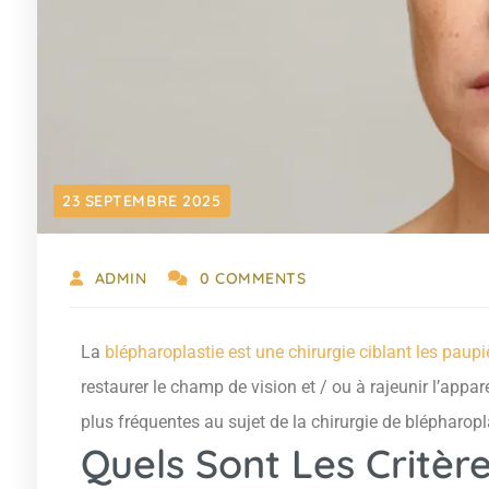
23 SEPTEMBRE 2025
ADMIN
0 COMMENTS
La
blépharoplastie est une chirurgie ciblant les paupi
restaurer le champ de vision et / ou à rajeunir l’appa
plus fréquentes au sujet de la chirurgie de blépharopl
Quels Sont Les Critères