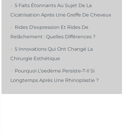
5 Faits Étonnants Au Sujet De La
Cicatrisation Après Une Greffe De Cheveux
Rides D’expression Et Rides De
Relâchement : Quelles Différences ?
5 Innovations Qui Ont Changé La
Chirurgie Esthétique
Pourquoi L’oedème Persiste-T-Il Si
Longtemps Après Une Rhinoplastie ?