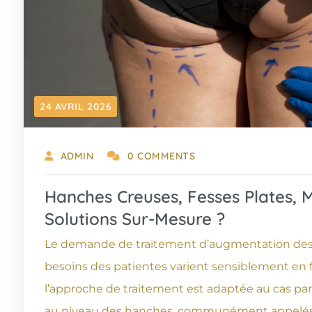
24 AVRIL 2026
ADMIN
0 COMMENTS
Hanches Creuses, Fesses Plates, 
Solutions Sur-Mesure ?
Le demande de traitement d’augmentation des fe
besoins des patientes varient sensiblement en
l’approche de traitement est adaptée au cas par
au niveau des hanches, communément appelés “h