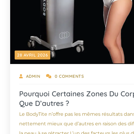
28 AVRIL 2026
ADMIN
0 COMMENTS
Pourquoi Certaines Zones Du Co
Que D’autres ?
Le BodyTite n’offre pas les mêmes résultats dan
nettement mieux que d’autres en raison des diff
la peau à se rétracter L’un des facteurs les plus