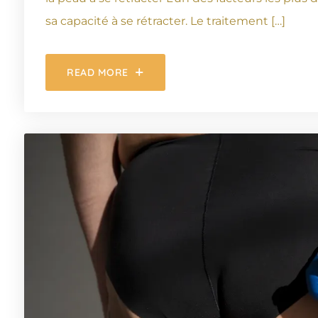
sa capacité à se rétracter. Le traitement […]
READ MORE