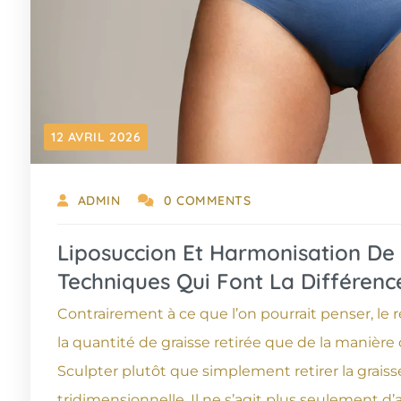
12 AVRIL 2026
ADMIN
0 COMMENTS
Liposuccion Et Harmonisation De L
Techniques Qui Font La Différenc
Contrairement à ce que l’on pourrait penser, le 
la quantité de graisse retirée que de la manière 
Sculpter plutôt que simplement retirer la grais
tridimensionnelle. Il ne s’agit plus seulement d’a