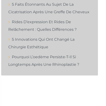
5 Faits Étonnants Au Sujet De La
Cicatrisation Après Une Greffe De Cheveux
Rides D’expression Et Rides De
Relâchement : Quelles Différences ?
5 Innovations Qui Ont Changé La
Chirurgie Esthétique
Pourquoi L’oedème Persiste-T-Il Si
Longtemps Après Une Rhinoplastie ?