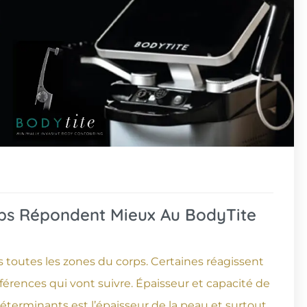
rps Répondent Mieux Au BodyTite
s toutes les zones du corps. Certaines réagissent
érences qui vont suivre. Épaisseur et capacité de
 déterminants est l’épaisseur de la peau et surtout